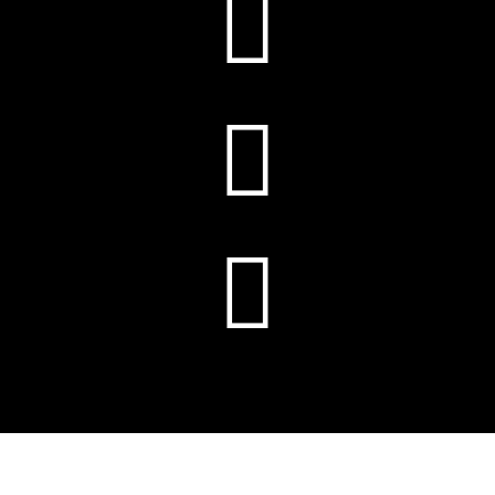


