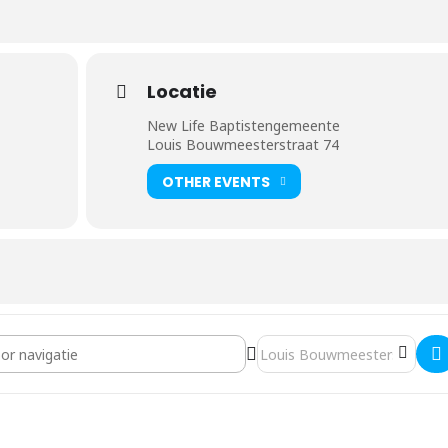
Locatie
New Life Baptistengemeente
Louis Bouwmeesterstraat 74
OTHER EVENTS
inger [7mX6DgXEv]
Destination Address - Michael