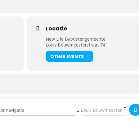
Locatie
New Life Baptistengemeente
Louis Bouwmeesterstraat 74
OTHER EVENTS
Bottenbley [3dQkm00Vp]
Destination Address - Orlan