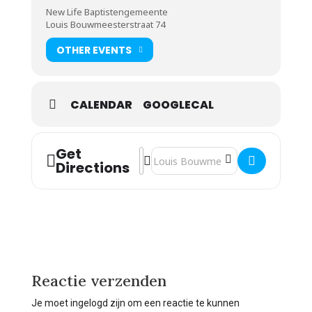
New Life Baptistengemeente
Louis Bouwmeesterstraat 74
OTHER EVENTS
CALENDAR
GOOGLECAL
Get
Address - Orlando Bottenbley [Dwwl5
Destination Address - Orlando Bot
Directions
Reactie verzenden
Je moet ingelogd zijn om een reactie te kunnen