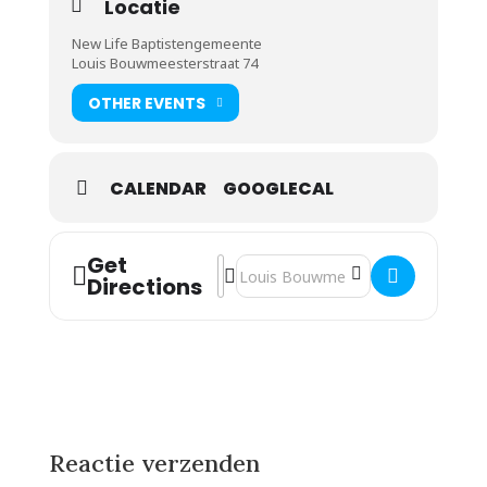
Locatie
New Life Baptistengemeente
Louis Bouwmeesterstraat 74
OTHER EVENTS
CALENDAR
GOOGLECAL
Get
Address - Rens Schalkwijk [V1ed2ALRX
Destination Address - Rens Schalkw
Directions
Reactie verzenden