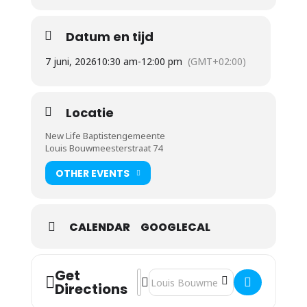
Datum en tijd
7 juni, 2026
10:30 am
-
12:00 pm
(GMT+02:00)
Locatie
New Life Baptistengemeente
Louis Bouwmeesterstraat 74
OTHER EVENTS
CALENDAR
GOOGLECAL
Get
Address - Tom van Hoogstraten [60hz
Destination Address - Tom van Hoo
Directions